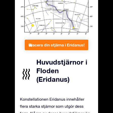
Placera din stjärna i Eridanus!
Huvudstjärnor i
Floden
(Eridanus)
Konstellationen Eridanus innehåller
flera starka stjärnor som utgör dess