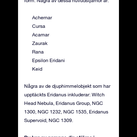
form. Några av dessa huvudstjärnor är:
Achernar
Cursa
Acamar
Zaurak
Rana
Epsilon Eridani
Keid
Några av de djuphimmelobjekt som har
upptäckts Eridanus inkluderar: Witch
Head Nebula, Eridanus Group, NGC
1300, NGC 1232, NGC 1535, Eridanus
Supervoid, NGC 1309.