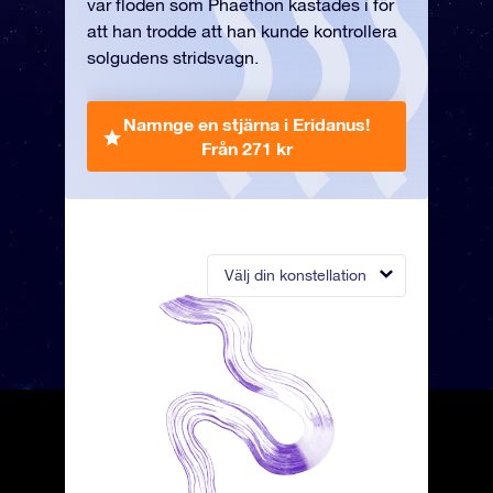
var floden som Phaethon kastades i för
att han trodde att han kunde kontrollera
solgudens stridsvagn.
Namnge en stjärna i Eridanus!
Från 271 kr
Välj din konstellation