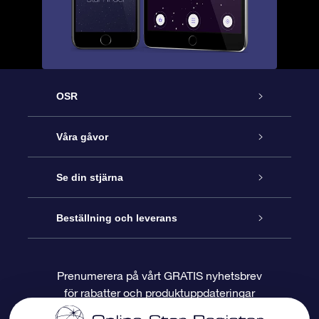
OSR
Kundtjänst
Våra gåvor
Kontakta oss
Online-Stjärngåva
Se din stjärna
Blogg
OSR Gåvopaket
Stjärnregiste
Beställning och leverans
Vanliga frågor
Super Star-gåva
OSR:s App Star Finder
Kundinloggning
Prenumerera på vårt GRATIS nyhetsbrev
för rabatter och produktuppdateringar
Recensioner
OSR Presentkort
Personlig Stjärnsida
Betalningsinformation