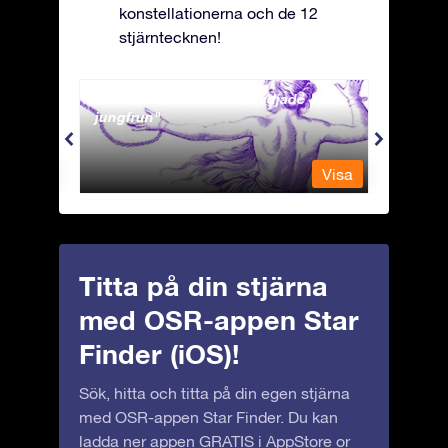
konstellationerna och de 12
stjärntecknen!
Andromeda - Den fastkedjade
Antli
jungfrun
Visa
Visa
Titta på din stjärna
med OSR-appen Star
Finder (iOS)!
Sök, hitta och titta på din egen stjärna
med OSR-appen Star Finder. Du kan
ladda ner appen GRATIS i
AppStore
or