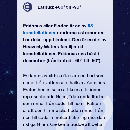
Latitud:
+60° till -90°
Eridanus eller Floden är en av
88
konstellationer
moderna astronomer
har delat upp himlen i. Den är en del av
Heavenly Waters familj med
konstellationer. Eridanus ses bäst i
december (från latitud +60° till -90°).
Eridanus avbildas ofta som en flod som
rinner från vatten som hälls av Aquarius.
Eratosthenes sade att konstellationen
representerade Nilen, ”den enda floden
som rinner från söder till norr”. Faktum
är att den himmelska floden rinner från
norr till söder, i motsatt riktning mot den
riktiga Nilen. Grekerna trodde att detta