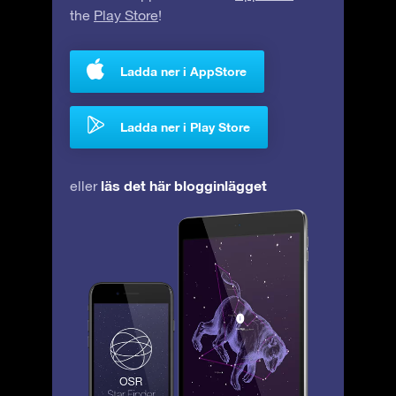
the
Play Store
!
Ladda ner i AppStore
Ladda ner i Play Store
läs det här blogginlägget
eller