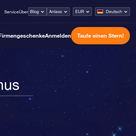
Blog
Anlass
EUR
Deutsch
Service
Über
Firmengeschenke
Anmelden
Taufe einen Stern!
nus