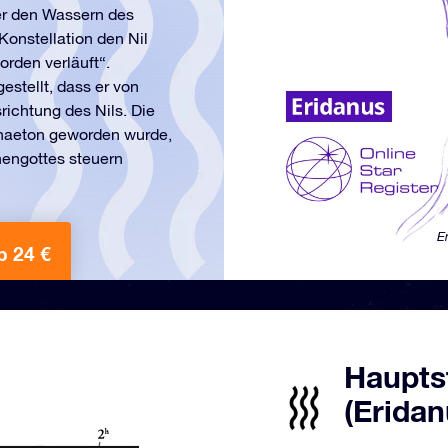
der den Wassern des
Konstellation den Nil
orden verläuft“.
estellt, dass er von
richtung des Nils. Die
 Phaeton geworden wurde,
engottes steuern
E
b 24 €
Hauptst
(Eridan