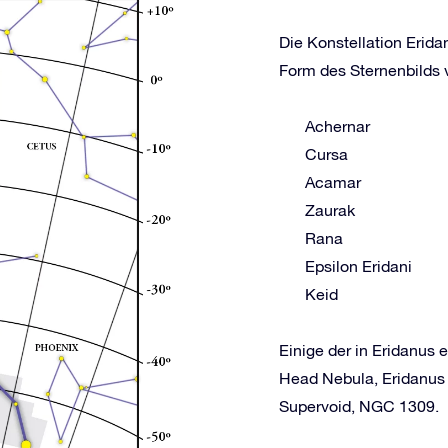
Die Konstellation Erida
Form des Sternenbilds v
Achernar
Cursa
Acamar
Zaurak
Rana
Epsilon Eridani
Keid
Einige der in Eridanus
Head Nebula, Eridanus
Supervoid, NGC 1309.