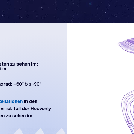
ten zu sehen im:
ber
ngrad:
+60° bis -90°
ellationen
in den
r ist Teil der Heavenly
ten zu sehen im