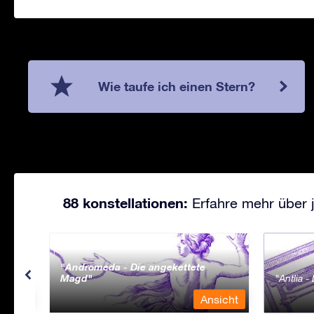
Wie taufe ich einen Stern?
88 konstellationen:
Erfahre mehr über j
Andromeda - Die angekettete
Magd
Antlia 
sicht
Ansicht