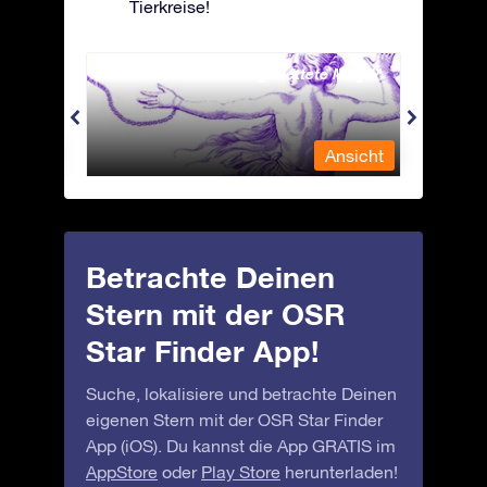
Tierkreise!
Andromeda - Die angekettete Magd
Antli
nsicht
Ansicht
Betrachte Deinen
Stern mit der OSR
Star Finder App!
Suche, lokalisiere und betrachte Deinen
eigenen Stern mit der OSR Star Finder
App (iOS). Du kannst die App GRATIS im
AppStore
oder
Play Store
herunterladen!