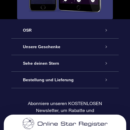
OSR
Service
Unsere Geschenke
Kontakt
Sterne schenken
Sehe deinen Stern
Blog
OSR-Geschenkpaket
Sternregister
Bestellung und Lieferung
Häufig Gestellte Fragen
Super Star Gift
OSR Star Finder App
Kundenlogin
Abonniere unseren KOSTENLOSEN
Newsletter, um Rabatte und
Bewertungen
OSR-Geschenkgutschein
Personalisierte Sternseite
Zahlungsinformationen
Produktneuigkeiten zu erhalten
Firmengeschenke
One Million Stars
Versandinformationen