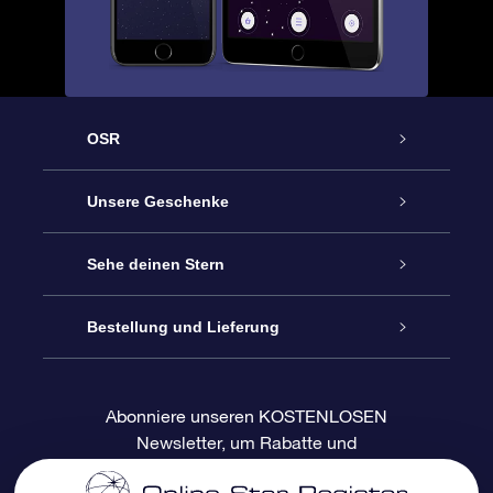
OSR
Service
Unsere Geschenke
Kontakt
Sterne schenken
Sehe deinen Stern
Blog
OSR-Geschenkpaket
Sternregister
Bestellung und Lieferung
Häufig Gestellte Fragen
Super Star Gift
OSR Star Finder App
Kundenlogin
Abonniere unseren KOSTENLOSEN
Newsletter, um Rabatte und
Bewertungen
OSR-Geschenkgutschein
Personalisierte Sternseite
Zahlungsinformationen
Produktneuigkeiten zu erhalten