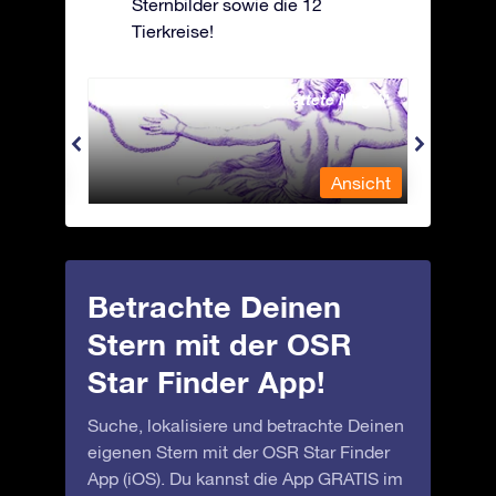
Sternbilder sowie die 12
Tierkreise!
Andromeda - Die angekettete Magd
Antli
nsicht
Ansicht
Betrachte Deinen
Stern mit der OSR
Star Finder App!
Suche, lokalisiere und betrachte Deinen
eigenen Stern mit der OSR Star Finder
App (iOS). Du kannst die App GRATIS im