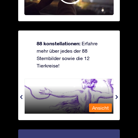
88 konstellationen:
Erfahre
mehr über jedes der 88
Sternbilder sowie die 12
Tierkreise!
Andromeda - Die angekettete Magd
Antli
nsicht
Ansicht