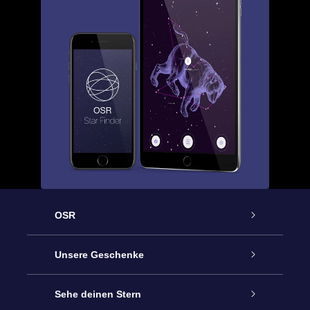
OSR
Service
Unsere Geschenke
Kontakt
Sterne schenken
Sehe deinen Stern