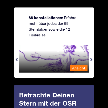
88 konstellationen:
Erfahre
mehr über jedes der 88
Sternbilder sowie die 12
Tierkreise!
Andromeda - Die angekettete Magd
Antli
nsicht
Ansicht
Betrachte Deinen
Stern mit der OSR