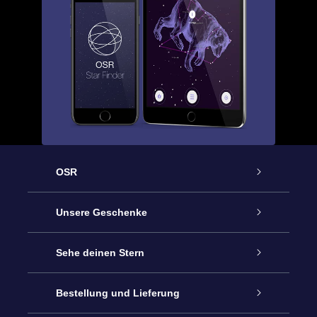
OSR
Service
Unsere Geschenke
Kontakt
Sterne schenken
Sehe deinen Stern
Blog
OSR-Geschenkpaket
Sternregister
Bestellung und Lieferung