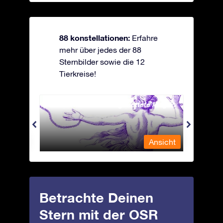
88 konstellationen:
Erfahre
mehr über jedes der 88
Sternbilder sowie die 12
Tierkreise!
Andromeda - Die angekettete Magd
Antli
nsicht
Ansicht
Betrachte Deinen
Stern mit der OSR