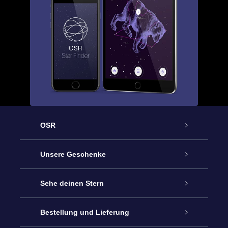
OSR
Service
Unsere Geschenke
Kontakt
Sterne schenken
Sehe deinen Stern
Blog
OSR-Geschenkpaket
Sternregister
Bestellung und Lieferung