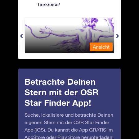
Tierkreise!
Andromeda - Die angekettete Magd
Antli
nsicht
Ansicht
Betrachte Deinen
Stern mit der OSR
Star Finder App!
Suche, lokalisiere und betrachte Deinen
eigenen Stern mit der OSR Star Finder
App (iOS). Du kannst die App GRATIS im
AppStore
oder
Play Store
herunterladen!