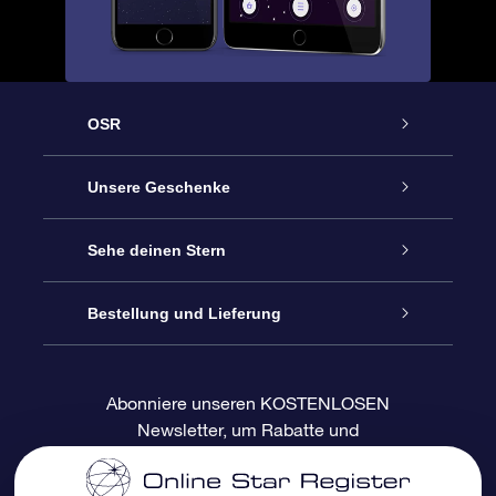
OSR
Service
Unsere Geschenke
Kontakt
Sterne schenken
Sehe deinen Stern
Blog
OSR-Geschenkpaket
Sternregister
Bestellung und Lieferung
Häufig Gestellte Fragen
Super Star Gift
OSR Star Finder App
Kundenlogin
Abonniere unseren KOSTENLOSEN
Newsletter, um Rabatte und
Bewertungen
OSR-Geschenkgutschein
Personalisierte Sternseite
Zahlungsinformationen
Produktneuigkeiten zu erhalten