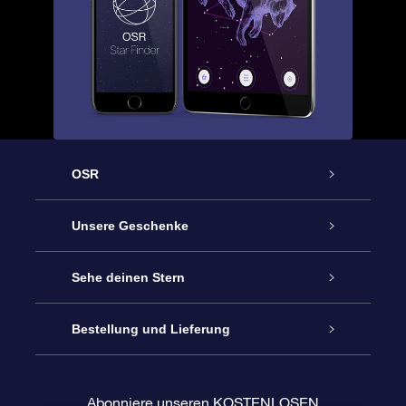
OSR
Service
Unsere Geschenke
Kontakt
Sterne schenken
Sehe deinen Stern
Blog
OSR-Geschenkpaket
Sternregister
Bestellung und Lieferung
Häufig Gestellte Fragen
Super Star Gift
OSR Star Finder App
Kundenlogin
Abonniere unseren KOSTENLOSEN