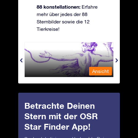
88 konstellationen:
Erfahre
mehr über jedes der 88
Sternbilder sowie die 12
Tierkreise!
Andromeda - Die angekettete Magd
Antli
nsicht
Ansicht
Betrachte Deinen
Stern mit der OSR
Star Finder App!