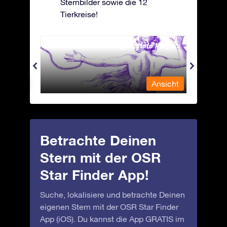
Sternbilder sowie die 12
Tierkreise!
Andromeda - Die angekettete Magd
Antli
nsicht
Ansicht
Betrachte Deinen
Stern mit der OSR
Star Finder App!
Suche, lokalisiere und betrachte Deinen
eigenen Stern mit der OSR Star Finder
App (iOS). Du kannst die App GRATIS im