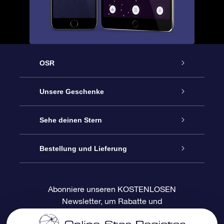
OSR
Service
Unsere Geschenke
Kontakt
Sterne schenken
Sehe deinen Stern
Blog
OSR-Geschenkpaket
Sternregister
Bestellung und Lieferung
Häufig Gestellte Fragen
Super Star Gift
OSR Star Finder App
Kundenlogin
Abonniere unseren KOSTENLOSEN
Newsletter, um Rabatte und
Bewertungen
OSR-Geschenkgutschein
Personalisierte Sternseite
Zahlungsinformationen
Produktneuigkeiten zu erhalten