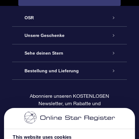
OSR
Service
Unsere Geschenke
Kontakt
Sterne schenken
Sehe deinen Stern
Blog
OSR-Geschenkpaket
Sternregister
Bestellung und Lieferung
Häufig Gestellte Fragen
Super Star Gift
OSR Star Finder App
Kundenlogin
Abonniere unseren KOSTENLOSEN
Newsletter, um Rabatte und
Bewertungen
OSR-Geschenkgutschein
Personalisierte Sternseite
Zahlungsinformationen
Produktneuigkeiten zu erhalten
Firmengeschenke
One Million Stars
Versandinformationen
This website uses cookies