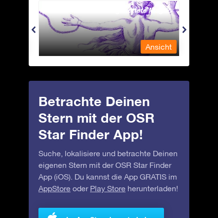
Andromeda - Die angekettete Magd
Antli
nsicht
Ansicht
Betrachte Deinen
Stern mit der OSR
Star Finder App!
Suche, lokalisiere und betrachte Deinen
eigenen Stern mit der OSR Star Finder
App (iOS). Du kannst die App GRATIS im
AppStore
oder
Play Store
herunterladen!