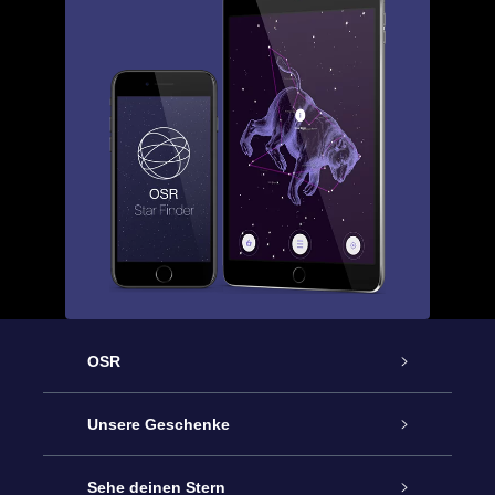
OSR
Service
Unsere Geschenke
Kontakt
Sterne schenken
Sehe deinen Stern