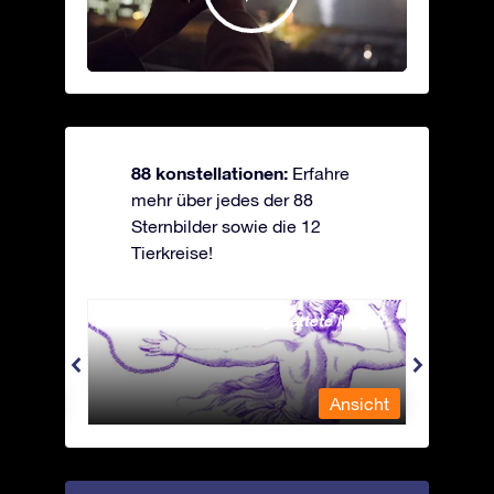
88 konstellationen:
Erfahre
mehr über jedes der 88
Sternbilder sowie die 12
Tierkreise!
Andromeda - Die angekettete Magd
Antli
nsicht
Ansicht