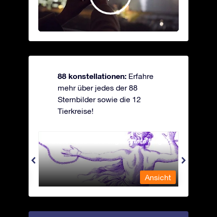
88 konstellationen:
Erfahre
mehr über jedes der 88
Sternbilder sowie die 12
Tierkreise!
Andromeda - Die angekettete Magd
Antli
nsicht
Ansicht