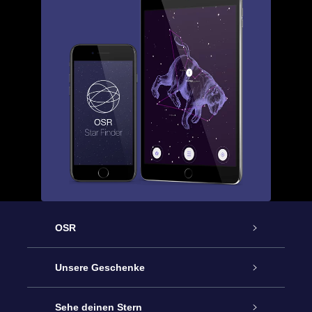
OSR
Service
Unsere Geschenke
Kontakt
Sterne schenken
Sehe deinen Stern