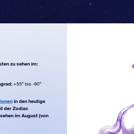
ten zu sehen im:
ngrad:
+55° bis -90°
tionen
in den heutige
il der Zodiac
u sehen im August (von