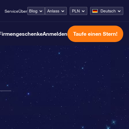
Blog
Anlass
PLN
Deutsch
Service
Über
Firmengeschenke
Anmelden
Taufe einen Stern!