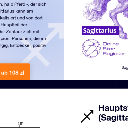
, halb Pferd -, der sich
gittarius kann am
lisiert und von dort
 Hauptteil der
er Zentaur zielt mit
rpion. Personen, die im
ig, Entdecker, positiv
Sag
ab 108 zł
Haupts
(Sagitt