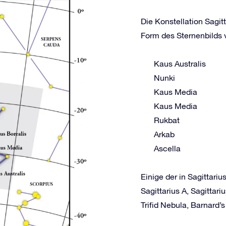
Die Konstellation Sagit
Form des Sternenbilds v
Kaus Australis
Nunki
Kaus Media
Kaus Media
Rukbat
Arkab
Ascella
Einige der in Sagittari
Sagittarius A, Sagitta
Trifid Nebula, Barnard’s