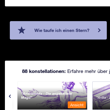
Wie taufe ich einen Stern?
88 konstellationen:
Erfahre mehr über j
Andromeda - Die angekettete
Magd
Antlia 
sicht
Ansicht