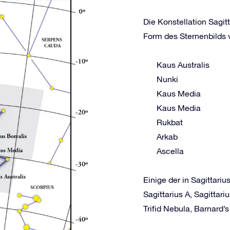
Die Konstellation Sagit
Form des Sternenbilds v
Kaus Australis
Nunki
Kaus Media
Kaus Media
Rukbat
Arkab
Ascella
Einige der in Sagittari
Sagittarius A, Sagitta
Trifid Nebula, Barnard’s