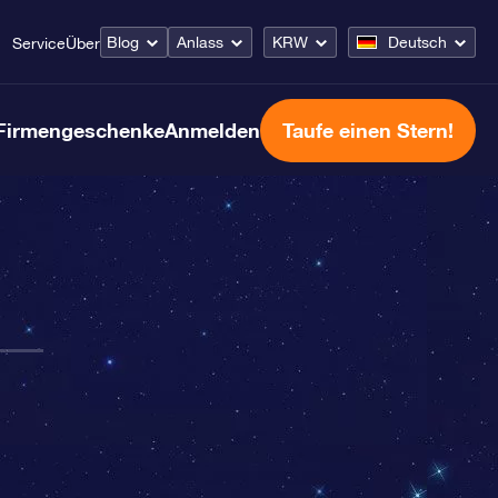
Blog
Anlass
KRW
Deutsch
Service
Über
Firmengeschenke
Anmelden
Taufe einen Stern!