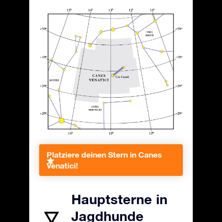
Platziere deinen Stern in Canes
Venatici!
Hauptsterne in
Jagdhunde