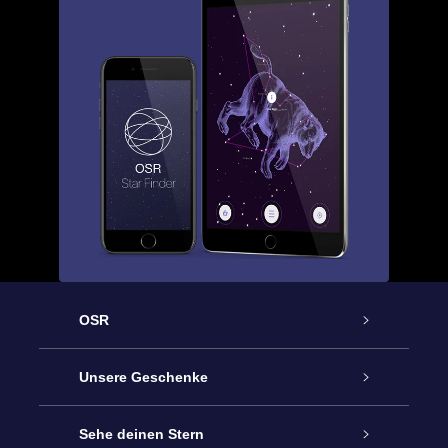
OSR
Service
Unsere Geschenke
Kontakt
Sterne schenken
Sehe deinen Stern