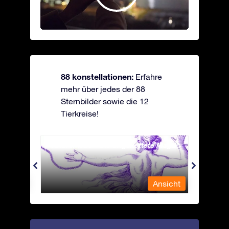
88 konstellationen:
Erfahre
mehr über jedes der 88
Sternbilder sowie die 12
Tierkreise!
Andromeda - Die angekettete Magd
Antli
nsicht
Ansicht