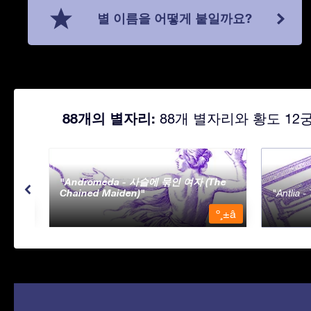
별 이름을 어떻게 붙일까요?
88개의 별자리:
88개 별자리와 황도 12
Andromeda - 사슬에 묶인 여자 (The
Chained Maiden)
Antlia 
º¸±â
º¸±â