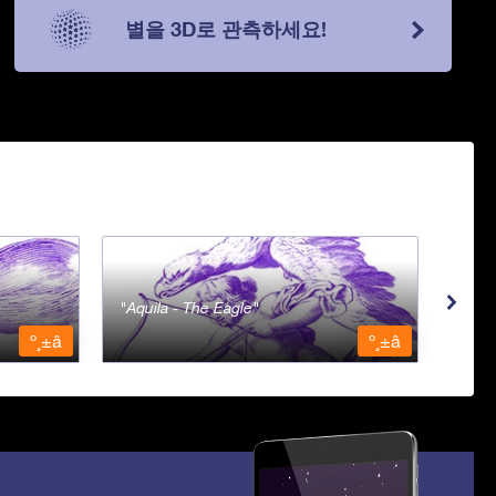
별을 3D로 관측하세요!
Aquila - The Eagle
Aqua
º¸±â
º¸±â