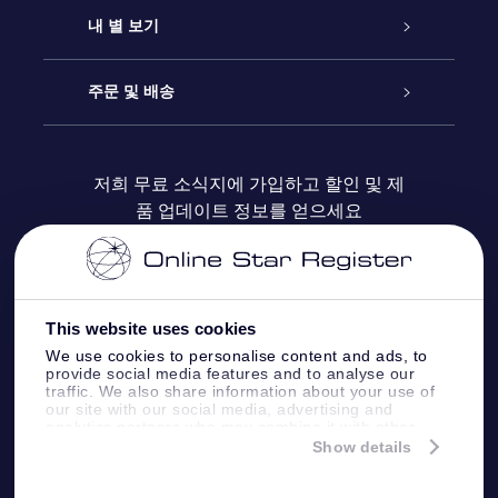
연락처
온라인 별 선물
내 별 보기
블로그
OSR 선물 팩
Star Register
주문 및 배송
자주 묻는 질문들
OSR Star Finder 앱
Super Star Gift
고객 로그인
저희 무료 소식지에 가입하고 할인 및 제
품 업데이트 정보를 얻으세요
OSR 상품권
후기
맞춤 별 페이지
결제 정보
기업 선물
One Million Stars
배송 정보
This website uses cookies
OSR 스타세이버
환불 정책
We use cookies to personalise content and ads, to
provide social media features and to analyse our
traffic. We also share information about your use of
Fly me to the stars VR 앱
our site with our social media, advertising and
별자리
analytics partners who may combine it with other
information that you’ve provided to them or that
Show details
they’ve collected from your use of their services.
Online Star Register BV
- Laan van de Maagd
83, 7324 BT Apeldoorn, The Netherlands