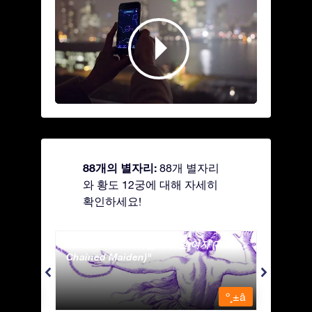
88개의 별자리:
88개 별자리
와 황도 12궁에 대해 자세히
확인하세요!
Andromeda - 사슬에 묶인 여자 (The
Antli
Chained Maiden)
º¸±â
º¸±â