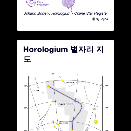
Johann Bode의 Horologium - Online Star Register
©이 각색
Horologium 별자리 지
도