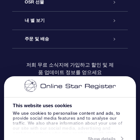
고객 서비스
OSR 선물
연락처
온라인 별 선물
내 별 보기
블로그
OSR 선물 팩
Star Register
주문 및 배송
자주 묻는 질문들
OSR Star Finder 앱
Super Star Gift
고객 로그인
저희 무료 소식지에 가입하고 할인 및 제
품 업데이트 정보를 얻으세요
OSR 상품권
후기
맞춤 별 페이지
결제 정보
기업 선물
One Million Stars
배송 정보
This website uses cookies
OSR 스타세이버
환불 정책
We use cookies to personalise content and ads, to
provide social media features and to analyse our
traffic. We also share information about your use of
Fly me to the stars VR 앱
our site with our social media, advertising and
별자리
analytics partners who may combine it with other
information that you’ve provided to them or that
Show details