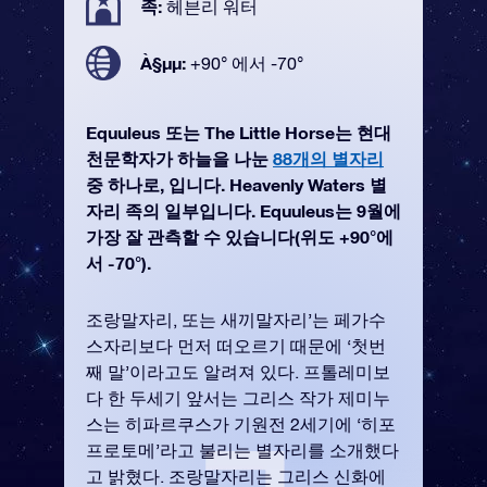
족:
헤븐리 워터
À§µµ:
+90° 에서 -70°
Equuleus 또는 The Little Horse는 현대
천문학자가 하늘을 나눈
88개의 별자리
중 하나로, 입니다. Heavenly Waters 별
자리 족의 일부입니다. Equuleus는 9월에
가장 잘 관측할 수 있습니다(위도 +90°에
서 -70°).
조랑말자리, 또는 새끼말자리’는 페가수
스자리보다 먼저 떠오르기 때문에 ‘첫번
째 말’이라고도 알려져 있다. 프톨레미보
다 한 두세기 앞서는 그리스 작가 제미누
스는 히파르쿠스가 기원전 2세기에 ‘히포
프로토메’라고 불리는 별자리를 소개했다
고 밝혔다. 조랑말자리는 그리스 신화에