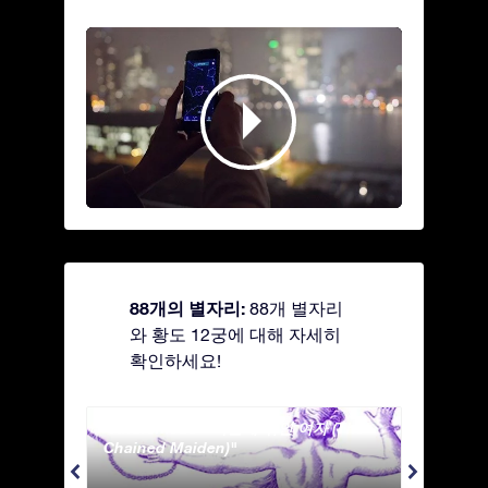
88개의 별자리:
88개 별자리
와 황도 12궁에 대해 자세히
확인하세요!
Andromeda - 사슬에 묶인 여자 (The
Antli
Chained Maiden)