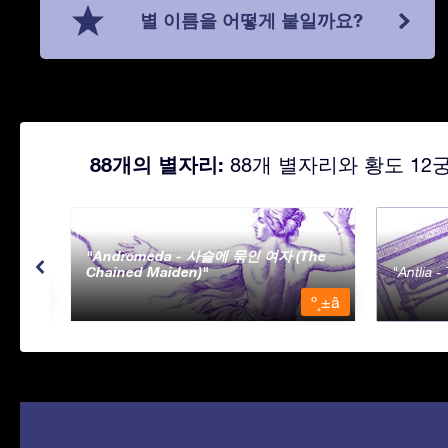
별 이름을 어떻게 붙일까요?
88개의 별자리:
88개 별자리와 황도 12
Andromeda - 사슬에 묶인 여자 (The
Chained Maiden)
Antlia 
º¸±â
º¸±â