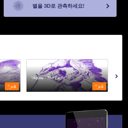
별을 3D로 관측하세요!
Aquila - The Eagle
Aqua
º¸±â
º¸±â