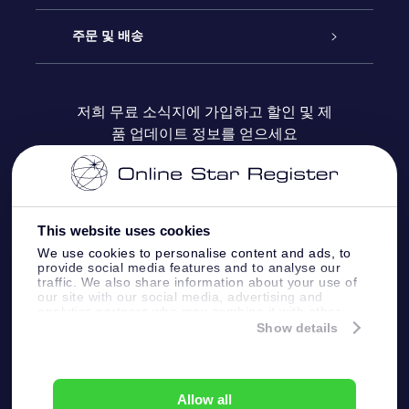
블로그
OSR 선물 팩
Star Register
주문 및 배송
자주 묻는 질문들
OSR Star Finder 앱
Super Star Gift
고객 로그인
저희 무료 소식지에 가입하고 할인 및 제
품 업데이트 정보를 얻으세요
OSR 상품권
후기
맞춤 별 페이지
결제 정보
기업 선물
One Million Stars
배송 정보
This website uses cookies
OSR 스타세이버
환불 정책
We use cookies to personalise content and ads, to
provide social media features and to analyse our
traffic. We also share information about your use of
Fly me to the stars VR 앱
our site with our social media, advertising and
별자리
analytics partners who may combine it with other
information that you’ve provided to them or that
Show details
they’ve collected from your use of their services.
Online Star Register BV
- Laan van de Maagd
83, 7324 BT Apeldoorn, The Netherlands
고객 서비스:
help@osr.org
Allow all