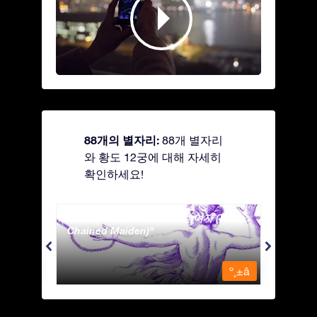
88개의 별자리:
88개 별자리
와 황도 12궁에 대해 자세히
확인하세요!
Andromeda - 사슬에 묶인 여자 (The
Antli
Chained Maiden)
º¸±â
º¸±â