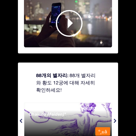
88개의 별자리:
88개 별자리
와 황도 12궁에 대해 자세히
확인하세요!
Andromeda - 사슬에 묶인 여자 (The
Antli
Chained Maiden)
º¸±â
º¸±â