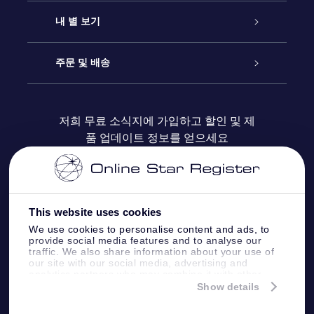
연락처
온라인 별 선물
내 별 보기
블로그
OSR 선물 팩
Star Register
주문 및 배송
자주 묻는 질문들
OSR Star Finder 앱
Super Star Gift
고객 로그인
저희 무료 소식지에 가입하고 할인 및 제
품 업데이트 정보를 얻으세요
OSR 상품권
후기
맞춤 별 페이지
결제 정보
기업 선물
One Million Stars
배송 정보
This website uses cookies
OSR 스타세이버
환불 정책
We use cookies to personalise content and ads, to
provide social media features and to analyse our
traffic. We also share information about your use of
Fly me to the stars VR 앱
our site with our social media, advertising and
별자리
analytics partners who may combine it with other
information that you’ve provided to them or that
Show details
they’ve collected from your use of their services.
Online Star Register BV
- Laan van de Maagd
83, 7324 BT Apeldoorn, The Netherlands