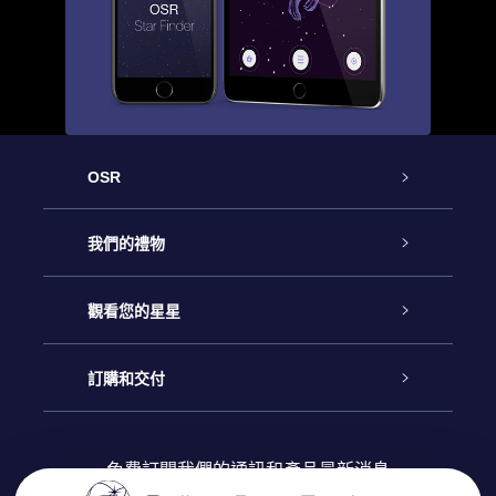
OSR
客戶服務
我們的禮物
聯繫我們
Online Star禮物
觀看您的星星
博客
OSR禮物包
星星注册
訂購和交付
OSR Star Finder App
常見問題解答
Super Star 禮物
客戶登錄
免費訂閱我們的通訊和產品最新消息