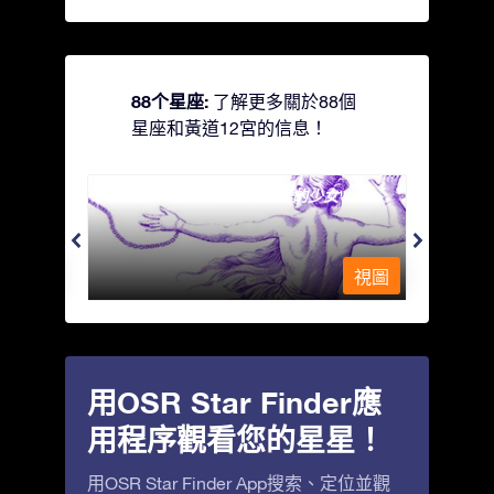
88个星座:
了解更多關於88個
星座和黃道12宮的信息！
Andromeda - 被鐵鍊鎖著的少女
Antli
視圖
視圖
用OSR Star Finder應
用程序觀看您的星星！
用OSR Star Finder App搜索、定位並觀