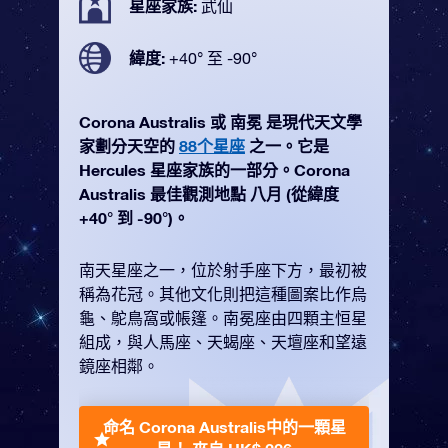
星座家族:
武仙
緯度:
+40° 至 -90°
Corona Australis 或 南冕 是現代天文學
家劃分天空的
88个星座
之一。它是
Hercules 星座家族的一部分。Corona
Australis 最佳觀測地點 八月 (從緯度
+40° 到 -90°)。
南天星座之一，位於射手座下方，最初被
稱為花冠。其他文化則把這種圖案比作烏
龜、鴕鳥窩或帳篷。南冕座由四顆主恒星
組成，與人馬座、天蝎座、天壇座和望遠
鏡座相鄰。
命名 Corona Australis中的一顆星