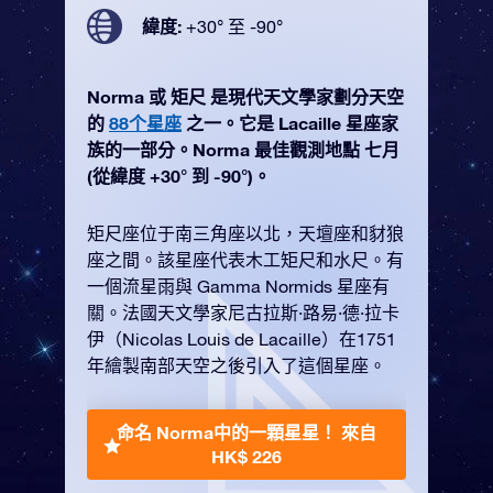
緯度:
+30° 至 -90°
Norma 或 矩尺 是現代天文學家劃分天空
的
88个星座
之一。它是 Lacaille 星座家
族的一部分。Norma 最佳觀測地點 七月
(從緯度 +30° 到 -90°)。
矩尺座位于南三角座以北，天壇座和豺狼
座之間。該星座代表木工矩尺和水尺。有
一個流星雨與 Gamma Normids 星座有
關。法國天文學家尼古拉斯·路易·德·拉卡
伊（Nicolas Louis de Lacaille）在1751
年繪製南部天空之後引入了這個星座。
命名 Norma中的一顆星星！
來自
HK$ 226