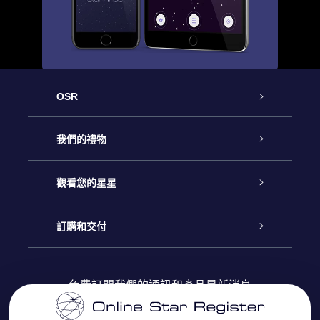
OSR
客戶服務
我們的禮物
聯繫我們
Online Star禮物
觀看您的星星
博客
OSR禮物包
星星注册
訂購和交付
OSR Star Finder App
常見問題解答
Super Star 禮物
客戶登錄
免費訂閱我們的通訊和產品最新消息
個性化的Star Page
評論
OSR 禮物卡
付款資訊