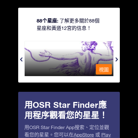
88个星座:
了解更多關於88個
星座和黃道12宮的信息！
Andromeda - 被鐵鍊鎖著的少女
Antli
視圖
視圖
用OSR Star Finder應
用程序觀看您的星星！
用OSR Star Finder App搜索、定位並觀
看您的星星。您可以在
AppStore
或
Play