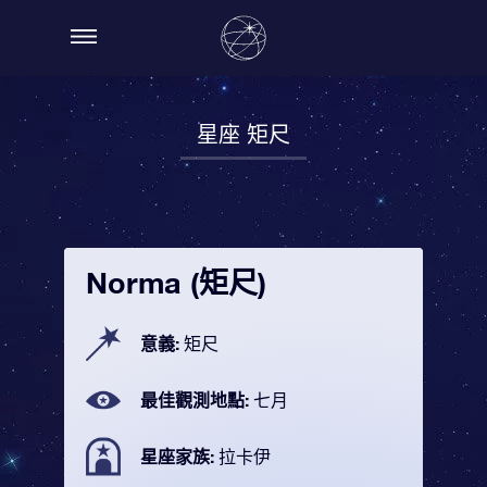
星座 矩尺
Norma (矩尺)
意義:
矩尺
最佳觀測地點:
七月
星座家族:
拉卡伊