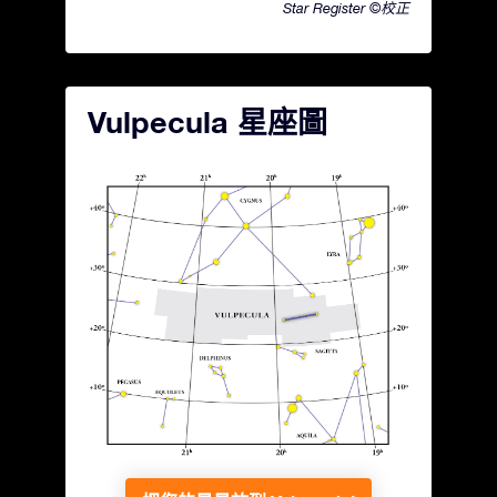
Star Register ©校正
Vulpecula 星座圖