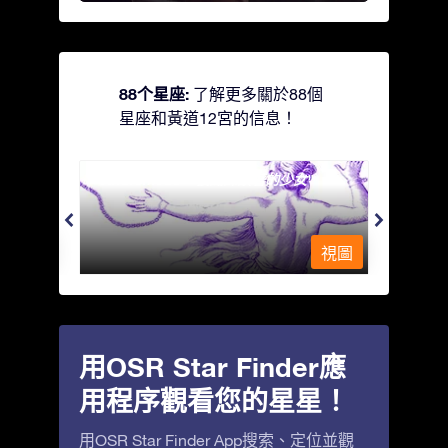
88个星座:
了解更多關於88個
星座和黃道12宮的信息！
Andromeda - 被鐵鍊鎖著的少女
Antli
視圖
視圖
用OSR Star Finder應
用程序觀看您的星星！
用OSR Star Finder App搜索、定位並觀