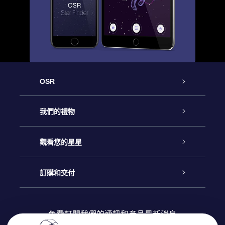
OSR
客戶服務
我們的禮物
聯繫我們
Online Star禮物
觀看您的星星
博客
OSR禮物包
星星注册
訂購和交付
OSR Star Finder App
常見問題解答
Super Star 禮物
客戶登錄
免費訂閱我們的通訊和產品最新消息