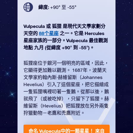
緯度:
+90° 至 -55°
Vulpecula 或 狐狸 是現代天文學家劃分
天空的
88个星座
之一。它是 Hercules
星座家族的一部分。Vulpecula 最佳觀測
地點 九月 (從緯度 +90° 到 -55°)。
狐狸座位于銀河一個明亮的區域，因此，
它顯得更加難以觀測。 1687年，波蘭天
文學家約翰內斯·赫維留斯（Johannes
Hevelius）引入了這個星座，把它描繪成
一隻狐狸嘴裡叨著一隻鵝。從那以後，鵝
就飛了（或被吃掉），只留下了狐狸。赫
維留斯（Hevelius）把狐狸放在另外兩隻
狩獵動物－老鷹和禿鷹附近。
命名 Vulpecula中的一顆星星！
來自