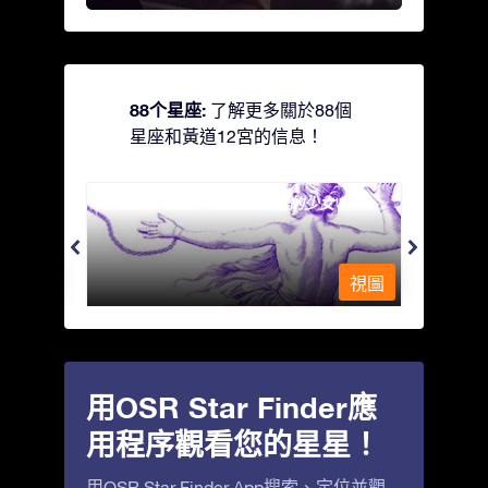
88个星座:
了解更多關於88個
星座和黃道12宮的信息！
Andromeda - 被鐵鍊鎖著的少女
Antli
視圖
視圖
用OSR Star Finder應
用程序觀看您的星星！
用OSR Star Finder App搜索、定位並觀