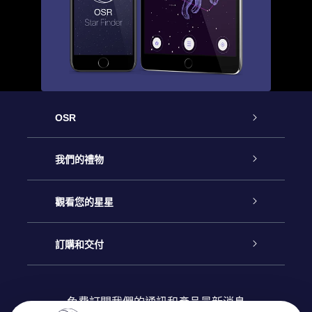
OSR
客戶服務
我們的禮物
聯繫我們
Online Star禮物
觀看您的星星
博客
OSR禮物包
星星注册
訂購和交付
OSR Star Finder App
常見問題解答
Super Star 禮物
客戶登錄
免費訂閱我們的通訊和產品最新消息