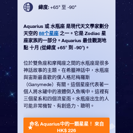
緯度:
+65° 至 -90°
Aquarius 或 水瓶座 是現代天文學家劃分
天空的
88个星座
之一。它是 Zodiac 星
座家族的一部分。Aquarius 最佳觀測地
點 十月 (從緯度 +65° 到 -90°)。
位於雙魚座和摩羯座之間的水瓶座是很多
神話故事的主題。在希臘神話中，水瓶座
與宙斯最喜歡的僕人格尼梅羅斯
（Ganymede）有關。這個星座代表著一
個人將水罐中的液體倒入魚嘴中。這裡有
三個星系和四個流星雨。水瓶座出生的人
可能非常機智、有創造力、聰明。
命名 Aquarius中的一顆星星！
來自
HK$ 226