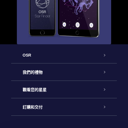
OSR
客戶服務
我們的禮物
聯繫我們
Online Star禮物
觀看您的星星
博客
OSR禮物包
星星注册
訂購和交付
OSR Star Finder App
常見問題解答
Super Star 禮物
客戶登錄