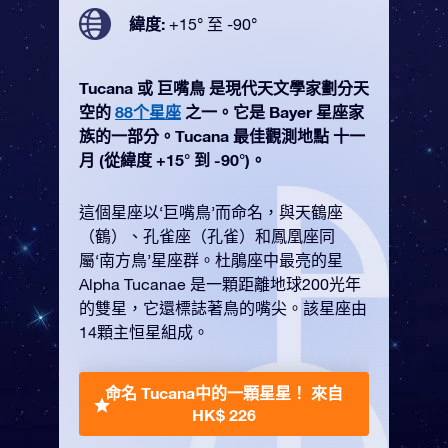
緯度:
+15° 至 -90°
Tucana 或 巨嘴鳥 是現代天文學家劃分天
空的
88个星座
之一。它是 Bayer 星座家
族的一部分。Tucana 最佳觀測地點 十一
月 (從緯度 +15° 到 -90°)。
這個星座以‘巨嘴鳥’而命名，與天鶴座
（鶴）、孔雀座（孔雀）和鳳凰座同
屬‘南方鳥’星座群。杜鵑座中最亮的星
Alpha Tucanae 是一顆距離地球200光年
的雙星，它還標誌著鳥的嘴尖。該星座由
14顆主恒星組成。
命名 Tucana中的一顆星星！
來自
HK$ 226