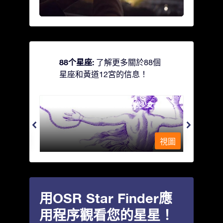
88个星座:
了解更多關於88個
星座和黃道12宮的信息！
Andromeda - 被鐵鍊鎖著的少女
Antli
視圖
視圖
用OSR Star Finder應
用程序觀看您的星星！