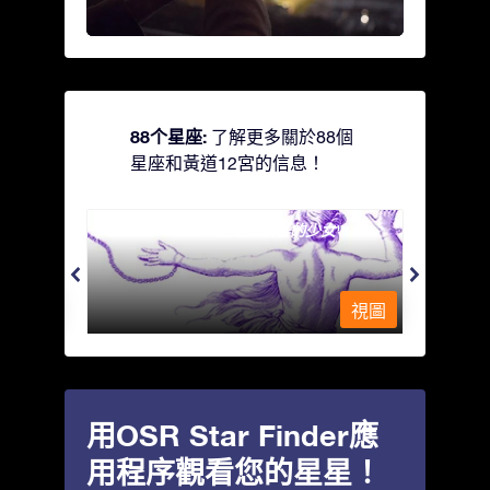
88个星座:
了解更多關於88個
星座和黃道12宮的信息！
Andromeda - 被鐵鍊鎖著的少女
Antli
視圖
視圖
用OSR Star Finder應
用程序觀看您的星星！