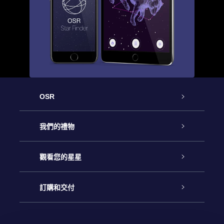
OSR
客戶服務
我們的禮物
聯繫我們
Online Star禮物
觀看您的星星
博客
OSR禮物包
星星注册
訂購和交付
OSR Star Finder App
常見問題解答
Super Star 禮物
客戶登錄