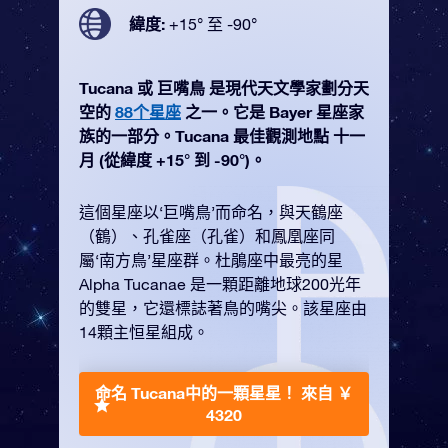
緯度:
+15° 至 -90°
Tucana 或 巨嘴鳥 是現代天文學家劃分天
空的
88个星座
之一。它是 Bayer 星座家
族的一部分。Tucana 最佳觀測地點 十一
月 (從緯度 +15° 到 -90°)。
這個星座以‘巨嘴鳥’而命名，與天鶴座
（鶴）、孔雀座（孔雀）和鳳凰座同
屬‘南方鳥’星座群。杜鵑座中最亮的星
Alpha Tucanae 是一顆距離地球200光年
的雙星，它還標誌著鳥的嘴尖。該星座由
14顆主恒星組成。
命名 Tucana中的一顆星星！
來自 ￥
4320