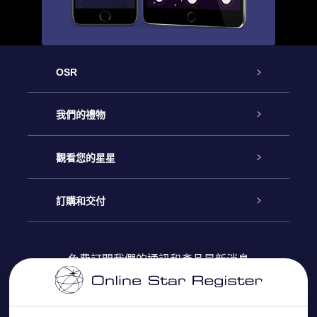
OSR
客戶服務
我們的禮物
聯繫我們
Online Star禮物
觀看您的星星
博客
OSR禮物包
星星注册
訂購和交付
OSR Star Finder App
常見問題解答
Super Star 禮物
客戶登錄
免費訂閱我們的通訊和產品最新消息
個性化的Star Page
評論
OSR 禮物卡
付款資訊