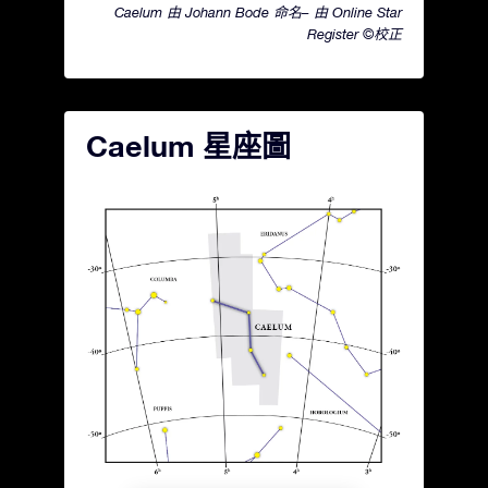
Caelum 由 Johann Bode 命名– 由 Online Star
Register ©校正
Caelum 星座圖