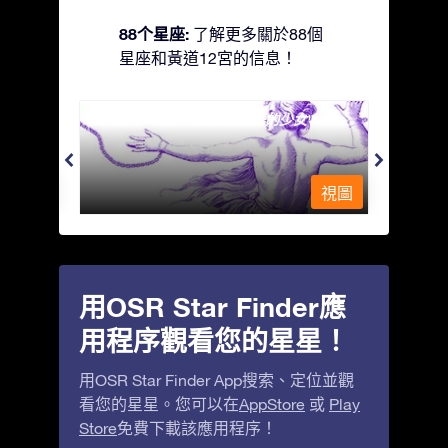
88个星座:
了解更多關於88個
星座和黃道12宮的信息！
Andromeda - 被鐵鍊鎖著的少女
Antli
視圖
視圖
用OSR Star Finder應
用程序觀看您的星星！
用OSR Star Finder App搜索、定位並觀
看您的星星。您可以在
AppStore
或
Play
Store
免費下載該應用程序！