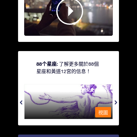
88个星座:
了解更多關於88個
星座和黃道12宮的信息！
Andromeda - 被鐵鍊鎖著的少女
Antli
視圖
視圖