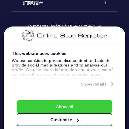
博客
OSR禮物包
星星注册
訂購和交付
OSR Star Finder App
常見問題解答
Super Star 禮物
客戶登錄
免費訂閱我們的通訊和產品最新消息
個性化的Star Page
評論
OSR 禮物卡
付款資訊
One Million Stars
This website uses cookies
公司禮品
配送信息
We use cookies to personalise content and ads, to
provide social media features and to analyse our
OSR Starsaver
traffic. We also share information about your use of
退貨政策
our site with our social media, advertising and
analytics partners who may combine it with other
information that you’ve provided to them or that
Show details
帶我飛向星星 VR 應用程序
they’ve collected from your use of their services.
個星座
Online Star Register BV
- Laan van de Maagd
83, 7324 BT Apeldoorn, The Netherlands
Allow all
客戶服務:
help@osr.org
KVK: 60333553, VAT: NL 8538.62.722B01
Customize
One Million Stars
新聞頁面
一般條款和條件
隱私政策和免責聲明