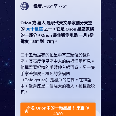
緯度:
+85° 至 -75°
Orion 或 獵人 是現代天文學家劃分天空
的
88个星座
之一。它是 Orion 星座家族
的一部分。Orion 最佳觀測地點 一月 (從
緯度 +85° 到 -75°)。
二十五顆最亮的恒星中有三顆位於獵戶
座，其亮度使星座中人的結構清晰可見。
他揮舞著棍棒的手臂伸入銀河系，另一隻
手拿著獅皮。橙色的參宿四
（Betelgeuse）是獵戶的右肩。在神話
中，獵戶座是一個強大的獵人，被巨蠍咬
死。
命名 Orion中的一顆星星！
來自 ￥
4320