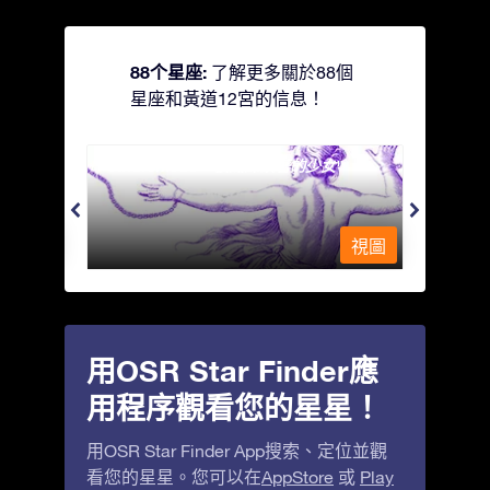
88个星座:
了解更多關於88個
星座和黃道12宮的信息！
Andromeda - 被鐵鍊鎖著的少女
Antli
視圖
視圖
用OSR Star Finder應
用程序觀看您的星星！
用OSR Star Finder App搜索、定位並觀
看您的星星。您可以在
AppStore
或
Play