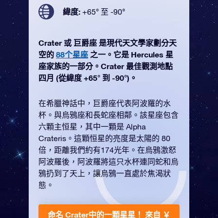
緯度:
+65° 至 -90°
Crater 或 巨爵座 是現代天文學家劃分天
空的
88个星座
之一。它是 Hercules 星
座家族的一部分。Crater 最佳觀測地點
四月 (從緯度 +65° 到 -90°)。
在希臘神話中，巨爵座代表阿波羅的水
杯。與烏鴉座和長蛇座相鄰。該星座包含
六顆主恒星，其中一顆是 Alpha
Crateris。這顆恒星的亮度是太陽的 80
倍，距離我們約有174光年。在烏鴉激怒
阿波羅後，阿波羅將這只水杯連同蛇和烏
鴉扔到了天上，讓烏鴉一直處於焦渴狀
態。
命名 Crater中的一顆星星！
來自 ￥