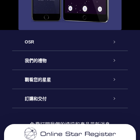
OSR
客戶服務
我們的禮物
聯繫我們
Online Star禮物
觀看您的星星
博客
OSR禮物包
星星注册
訂購和交付
OSR Star Finder App
常見問題解答
Super Star 禮物
客戶登錄
免費訂閱我們的通訊和產品最新消息
個性化的Star Page
評論
OSR 禮物卡
付款資訊