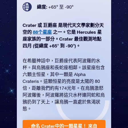
緯度:
+65° 至 -90°
Crater 或 巨爵座 是現代天文學家劃分天
空的
88个星座
之一。它是 Hercules 星
座家族的一部分。Crater 最佳觀測地點
四月 (從緯度 +65° 到 -90°)。
在希臘神話中，巨爵座代表阿波羅的水
杯。與烏鴉座和長蛇座相鄰。該星座包含
六顆主恒星，其中一顆是 Alpha
Crateris。這顆恒星的亮度是太陽的 80
倍，距離我們約有174光年。在烏鴉激怒
阿波羅後，阿波羅將這只水杯連同蛇和烏
鴉扔到了天上，讓烏鴉一直處於焦渴狀
態。
命名 Crater中的一顆星星！
來自