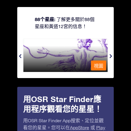
88个星座:
了解更多關於88個
星座和黃道12宮的信息！
Andromeda - 被鐵鍊鎖著的少女
Antli
視圖
視圖
用OSR Star Finder應
用程序觀看您的星星！
用OSR Star Finder App搜索、定位並觀
看您的星星。您可以在
AppStore
或
Play