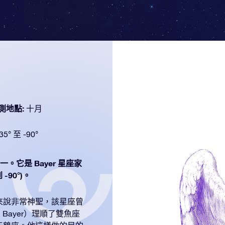
測地點:
十月
35° 至 -90°
一。它是 Bayer 星座家
-90°)。
來說非常神聖，該星座曾
 Bayer）理順了雙魚座