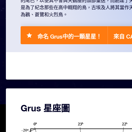
的尾巴，以使其不會與天鶴座的頭部重迭，而創建了
是為了紀念那些在高中翱翔的鳥，古埃及人將其當作
為鸛、蒼鷺和火烈鳥。
命名 Grus中的一顆星星！
來自 CA
Grus 星座圖