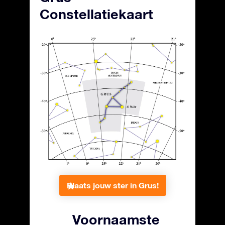
Constellatiekaart
Plaats jouw ster in Grus!
Voornaamste