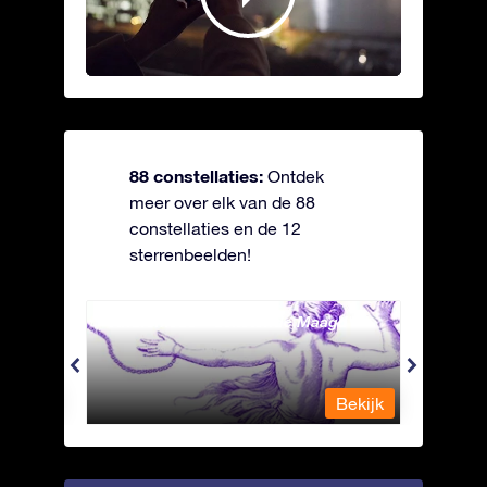
88 constellaties:
Ontdek
meer over elk van de 88
constellaties en de 12
sterrenbeelden!
Andromeda - Geketende Maagd
Antli
Bekijk
Bekijk