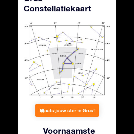
Constellatiekaart
Plaats jouw ster in Grus!
Voornaamste