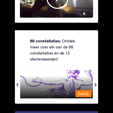
88 constellaties:
Ontdek
meer over elk van de 88
constellaties en de 12
sterrenbeelden!
Andromeda - Geketende Maagd
Antli
Bekijk
Bekijk