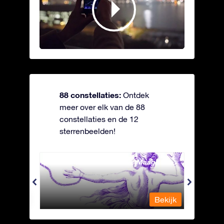
88 constellaties:
Ontdek
meer over elk van de 88
constellaties en de 12
sterrenbeelden!
Andromeda - Geketende Maagd
Antli
Bekijk
Bekijk