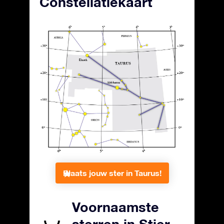
Constellatiekaart
Plaats jouw ster in Taurus!
Voornaamste