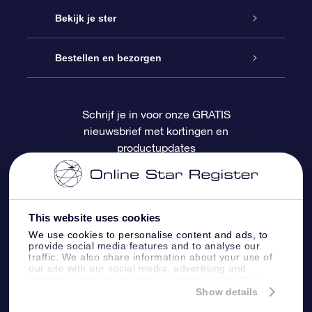
Contact
Online Star Gift
Bekijk je ster
Blog
OSR Cadeaupakket
Sterrenregister
Bestellen en bezorgen
Veelgestelde vragen
Super Ster Cadeau
OSR Star Finder App
Klantenlogin
Schrijf je in voor onze GRATIS
nieuwsbrief met kortingen en
OSR Recensies
OSR Cadeaukaart
Gepersonaliseerde sterrenpagina
Betalingsinformatie
productupdates
Relatiegeschenken
One Million Stars
Verzendinformatie
OSR Starsaver
Retourbeleid
This website uses cookies
We use cookies to personalise content and ads, to
provide social media features and to analyse our
Fly me to the Stars App
Constellaties
traffic. We also share information about your use of
our site with our social media, advertising and
analytics partners who may combine it with other
information that you’ve provided to them or that
Show details
they’ve collected from your use of their services.
Online Star Register BV
- Laan van de Maagd