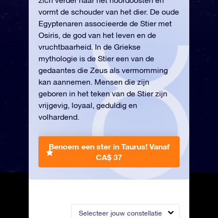
zich verder naar het noordoosten en
vormt de schouder van het dier. De oude
Egyptenaren associeerde de Stier met
Osiris, de god van het leven en de
vruchtbaarheid. In de Griekse
mythologie is de Stier een van de
gedaantes die Zeus als vermomming
kan aannemen. Mensen die zijn
geboren in het teken van de Stier zijn
vrijgevig, loyaal, geduldig en
volhardend.
Benoem een ster in Taurus!
Vanaf
CA$ 37
Selecteer jouw constellatie