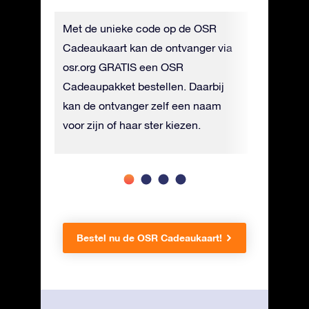
Online
Met de unieke code op de OSR
Je kunt 
kosten)
Cadeaukaart kan de ontvanger via
Cadeauka
en
osr.org GRATIS een OSR
tegen ee
Cadeaupakket bestellen. Daarbij
verzonde
kan de ontvanger zelf een naam
voor zijn of haar ster kiezen.
Bestel nu de OSR Cadeaukaart!