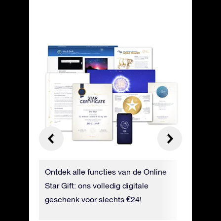
: Leer
Ontdek alle functies van de Online
Makkelijk
Star Gift: ons volledig digitale
mobiele S
h
geschenk voor slechts €24!