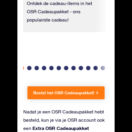
na kun
Ontdek de cadeau-items in het
Het sterr
en een
OSR Cadeaupakket - ons
papier ge
 heeft
populairste cadeau!
wordt de
 je
sterdatu
agen een
Bestel het OSR Cadeaupakket!
Nadat je een OSR Cadeaupakket hebt
besteld, kun je via je OSR account ook
Extra OSR Cadeaupakket
een