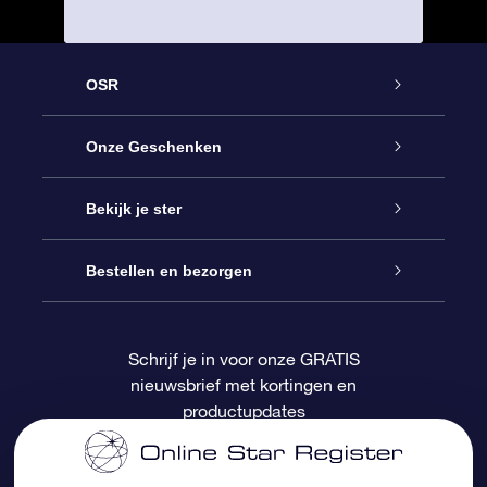
OSR
Service
Onze Geschenken
Contact
Online Star Gift
Bekijk je ster
Blog
OSR Cadeaupakket
Sterrenregister
Bestellen en bezorgen
Veelgestelde vragen
Super Ster Cadeau
OSR Star Finder App
Klantenlogin
Schrijf je in voor onze GRATIS
nieuwsbrief met kortingen en
OSR Recensies
OSR Cadeaukaart
Gepersonaliseerde sterrenpagina
Betalingsinformatie
productupdates
Relatiegeschenken
One Million Stars
Verzendinformatie