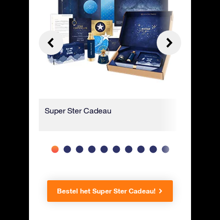
Super Ster Cadeau
Verpakt 
Bestel het Super Ster Cadeau!