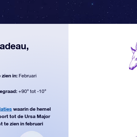
cadeau,
 zien in:
Februari
egraad:
+90° tot -10°
laties
waarin de hemel
ort tot de Ursa Major
 te zien in februari