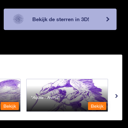
Bekijk de sterren in 3D!
Aquila - Arend
Aqua
Bekijk
Bekijk