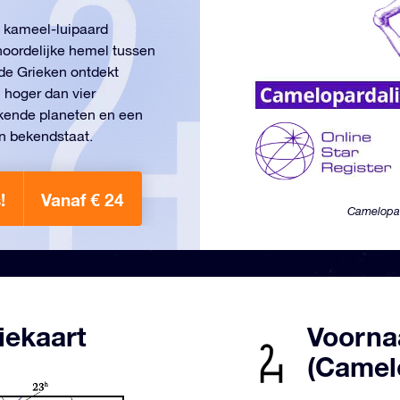
n kameel-luipaard
noordelijke hemel tussen
 de Grieken ontdekt
 hoger dan vier
ekende planeten en een
n bekendstaat.
!
Vanaf € 24
Camelopar
iekaart
Voornaa
(Camel