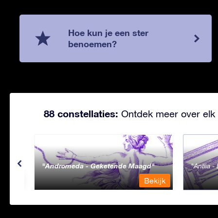
Hoe kun je een ster
benoemen?
88 constellaties:
Ontdek meer over elk 
Andromeda - Geketende Maagd
Antlia 
ekijk
Bekijk