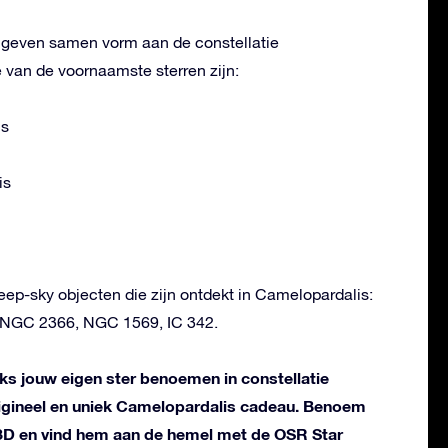
n geven samen vorm aan de constellatie
 van de voornaamste sterren zijn:
is
is
deep-sky objecten die zijn ontdekt in Camelopardalis:
NGC 2366, NGC 1569, IC 342.
liks jouw eigen ster benoemen in constellatie
igineel en uniek Camelopardalis cadeau. Benoem
n 3D en vind hem aan de hemel met de OSR Star