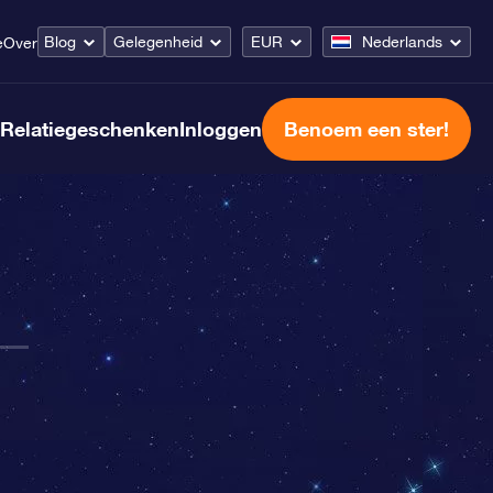
Blog
Gelegenheid
EUR
Nederlands
e
Over
Relatiegeschenken
Inloggen
Benoem een ster!