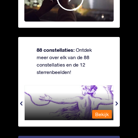
88 constellaties:
Ontdek
meer over elk van de 88
constellaties en de 12
sterrenbeelden!
Andromeda - Geketende Maagd
Antli
Bekijk
Bekijk