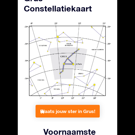
Constellatiekaart
Plaats jouw ster in Grus!
Voornaamste