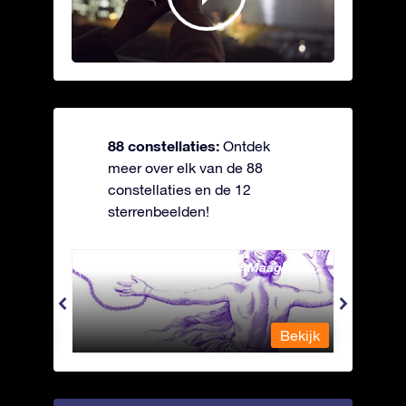
88 constellaties:
Ontdek
meer over elk van de 88
constellaties en de 12
sterrenbeelden!
Andromeda - Geketende Maagd
Antli
Bekijk
Bekijk