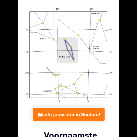
Plaats jouw ster in Scutum!
Voornaamste