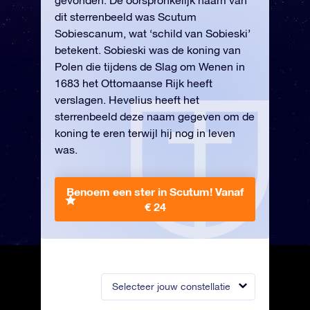
gevonden. De oorspronkelijk naam van
dit sterrenbeeld was Scutum
Sobiescanum, wat ‘schild van Sobieski’
betekent. Sobieski was de koning van
Polen die tijdens de Slag om Wenen in
1683 het Ottomaanse Rijk heeft
verslagen. Hevelius heeft het
sterrenbeeld deze naam gegeven om de
koning te eren terwijl hij nog in leven
was.
Benoem een ster in Scutum!
Vanaf
€ 24
Selecteer jouw constellatie