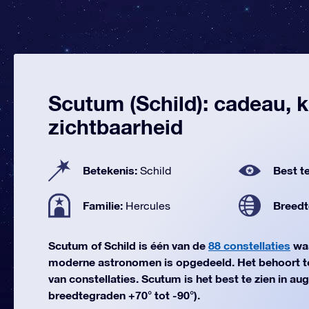
Scutum (Schild): cadeau, k
zichtbaarheid
Betekenis:
Best te
Schild
Familie:
Breedt
Hercules
Scutum of Schild is één van de
88 constellaties
waa
moderne astronomen is opgedeeld. Het behoort t
van constellaties. Scutum is het best te zien in au
breedtegraden +70° tot -90°).