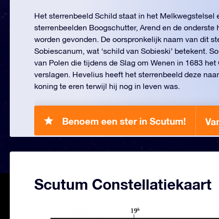
Het sterrenbeeld Schild staat in het Melkwegstelsel
sterrenbeelden Boogschutter, Arend en de onderste h
worden gevonden. De oorspronkelijk naam van dit s
Sobiescanum, wat ‘schild van Sobieski’ betekent. So
van Polen die tijdens de Slag om Wenen in 1683 het
verslagen. Hevelius heeft het sterrenbeeld deze n
koning te eren terwijl hij nog in leven was.
Benoem een ster in Scutum!
Va
Scutum Constellatiekaart