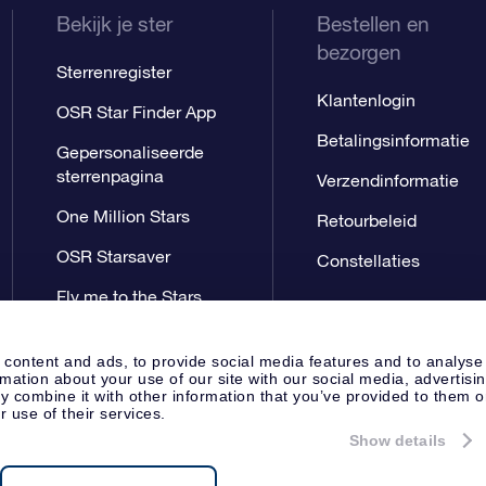
Bekijk je ster
Bestellen en
bezorgen
Sterrenregister
Klantenlogin
OSR Star Finder App
Betalingsinformatie
Gepersonaliseerde
sterrenpagina
Verzendinformatie
One Million Stars
Retourbeleid
OSR Starsaver
Constellaties
Fly me to the Stars
App
 content and ads, to provide social media features and to analyse
rmation about your use of our site with our social media, advertisi
 combine it with other information that you’ve provided to them o
r use of their services.
Show details
Perspagina
Privacyverklaring
Al
Apeldoorn, The Netherlands