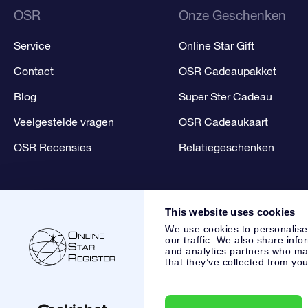
OSR
Onze Geschenken
Service
Online Star Gift
Contact
OSR Cadeaupakket
Blog
Super Ster Cadeau
Veelgestelde vragen
OSR Cadeaukaart
OSR Recensies
Relatiegeschenken
This website uses cookies
We use cookies to personalise
our traffic. We also share info
and analytics partners who may
that they’ve collected from you
Online Star Register BV
- Laan van de Maagd 83, 7324 BT 