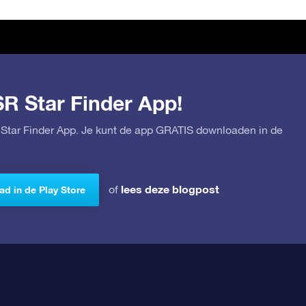
SR Star Finder App!
Star Finder App. Je kunt de app GRATIS downloaden in de
lees deze blogpost
of
d in de Play Store