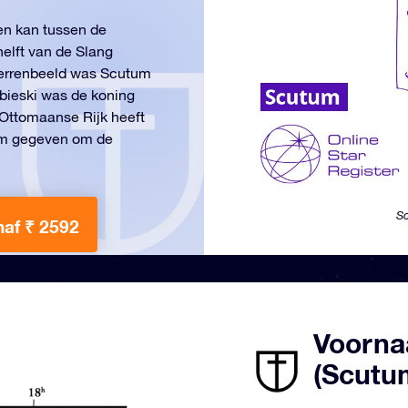
 en kan tussen de
elft van de Slang
terrenbeeld was Scutum
bieski was de koning
 Ottomaanse Rijk heeft
aam gegeven om de
Sc
naf ₹ 2592
Voornaa
(Scutu