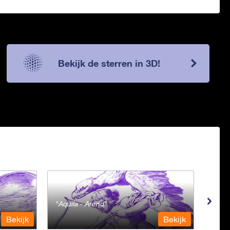
Bekijk de sterren in 3D!
Aquila - Arend
Aqua
Bekijk
Bekijk