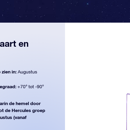
aart en
 zien in:
Augustus
egraad:
+70° tot -90°
rin de hemel door
ot de Hercules groep
gustus (vanaf