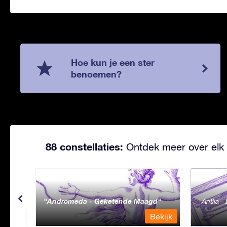
Hoe kun je een ster
benoemen?
88 constellaties:
Ontdek meer over elk 
Andromeda - Geketende Maagd
Antlia 
ekijk
Bekijk