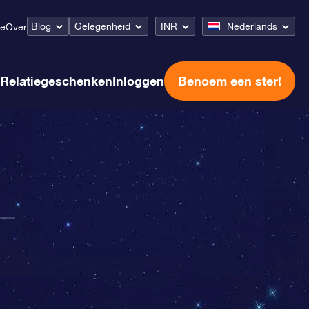
Blog
Gelegenheid
INR
Nederlands
ce
Over
Relatiegeschenken
Inloggen
Benoem een ster!