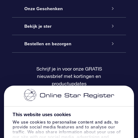
Service
Onze Geschenken
Contact
Online Star Gift
Bekijk je ster
Blog
OSR Cadeaupakket
Sterrenregister
Bestellen en bezorgen
Veelgestelde vragen
Super Ster Cadeau
OSR Star Finder App
Klantenlogin
Schrijf je in voor onze GRATIS
nieuwsbrief met kortingen en
OSR Recensies
OSR Cadeaukaart
Gepersonaliseerde sterrenpagina
Betalingsinformatie
productupdates
Relatiegeschenken
One Million Stars
Verzendinformatie
OSR Starsaver
Retourbeleid
This website uses cookies
We use cookies to personalise content and ads, to
provide social media features and to analyse our
Fly me to the Stars App
Constellaties
traffic. We also share information about your use of
our site with our social media, advertising and