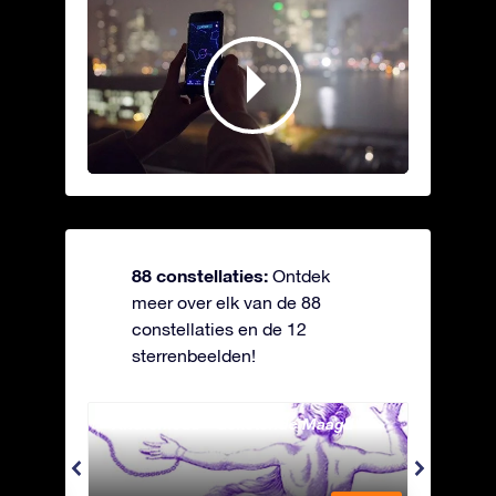
88 constellaties:
Ontdek
meer over elk van de 88
constellaties en de 12
sterrenbeelden!
Andromeda - Geketende Maagd
Antli