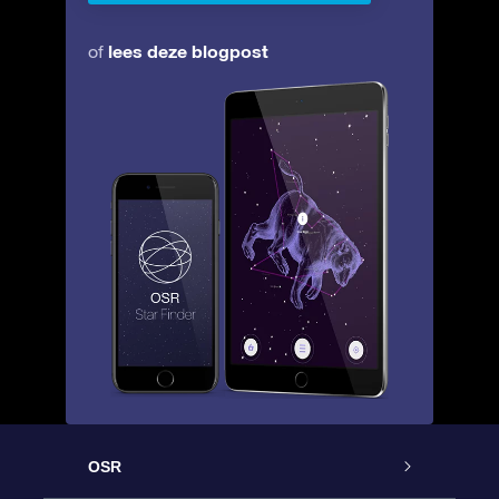
lees deze blogpost
of
OSR