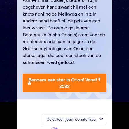
van een man duidelijk te zien. In zijn
opgeheven hand zwaait hij met een
knots richting de Melkweg en in zijn
andere hand heeft hij de pels van een
leeuw vast. De oranje gekleurde
Betelgeuze (alpha Orionis) staat voor de
rechterschouder van de jager. In de
Griekse mythologie was Orion een
sterke jager die door een steek van de
schorpioen werd gedood.
Benoem een ster in Orion!
Vanaf ₹
2592
Selecteer jouw constellatie