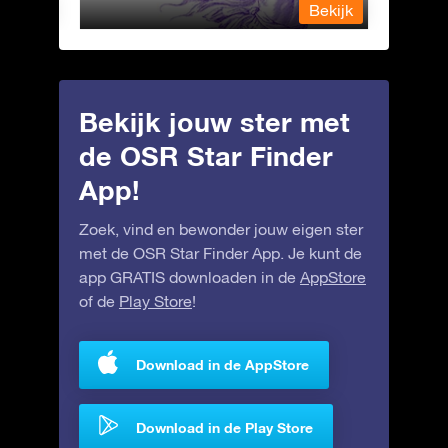
Bekijk
Bekijk
Bekijk jouw ster met
de OSR Star Finder
App!
Zoek, vind en bewonder jouw eigen ster
met de OSR Star Finder App. Je kunt de
app GRATIS downloaden in de
AppStore
of de
Play Store
!
Download in de AppStore
Download in de Play Store