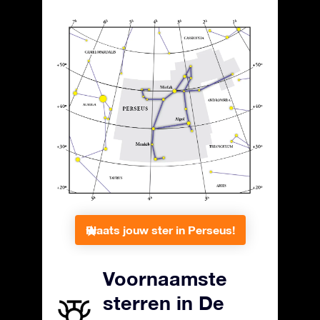
Plaats jouw ster in Perseus!
Voornaamste
sterren in De