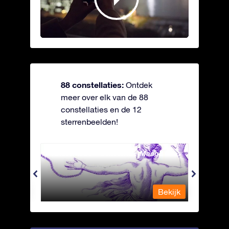
88 constellaties:
Ontdek
meer over elk van de 88
constellaties en de 12
sterrenbeelden!
Andromeda - Geketende Maagd
Antli
Bekijk
Bekijk