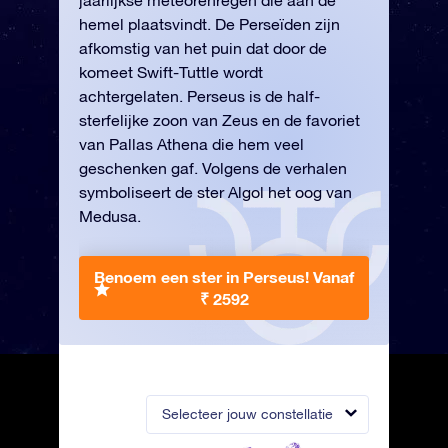
jaarlijkse meteorenregen die aan de
hemel plaatsvindt. De Perseïden zijn
afkomstig van het puin dat door de
komeet Swift-Tuttle wordt
achtergelaten. Perseus is de half-
sterfelijke zoon van Zeus en de favoriet
van Pallas Athena die hem veel
geschenken gaf. Volgens de verhalen
symboliseert de ster Algol het oog van
Medusa.
Benoem een ster in Perseus!
Vanaf
₹ 2592
Selecteer jouw constellatie