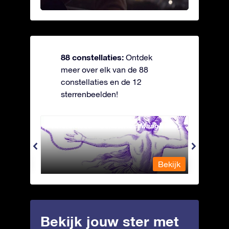
88 constellaties:
Ontdek
meer over elk van de 88
constellaties en de 12
sterrenbeelden!
Andromeda - Geketende Maagd
Antli
Bekijk
Bekijk
Bekijk jouw ster met