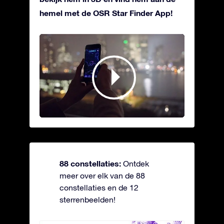
hemel met de OSR Star Finder App!
88 constellaties:
Ontdek
meer over elk van de 88
constellaties en de 12
sterrenbeelden!