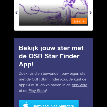
Andromeda - Geketende Maagd
Antli
Bekijk
Bekijk
Bekijk jouw ster met
de OSR Star Finder
App!
Zoek, vind en bewonder jouw eigen ster
met de OSR Star Finder App. Je kunt de
app GRATIS downloaden in de
AppStore
of de
Play Store
!
Download in de AppStore