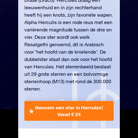
Draak (Draco). Hercules draag een
leeuwenhuid en in zijn rechterhand
heeft hij een knots, zijn favoriete wapen.
Alpha Herculis is een rode reus met een
variërende magnitude tussen de drie en
vier. Deze ster wordt ook welk
Rasalgethi genoemd, dit is Arabisch
voor ‘het hoofd van de knielende’. De
dubbelster staat dan ook voor het hoofd
van Hercules. Het sterrenbeeld bestaat
uit 29 grote sterren en een bolvormige
sterrenhoop (M13) met rond de 300.000
sterren.
Benoem een ster in Hercules!
Vanaf € 24