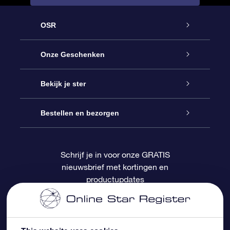
OSR
Service
Onze Geschenken
Contact
Online Star Gift
Bekijk je ster
Blog
OSR Cadeaupakket
Sterrenregister
Bestellen en bezorgen
Veelgestelde vragen
Super Ster Cadeau
OSR Star Finder App
Klantenlogin
Schrijf je in voor onze GRATIS
nieuwsbrief met kortingen en
OSR Recensies
OSR Cadeaukaart
Gepersonaliseerde sterrenpagina
Betalingsinformatie
productupdates
Relatiegeschenken
One Million Stars
Verzendinformatie
OSR Starsaver
Retourbeleid