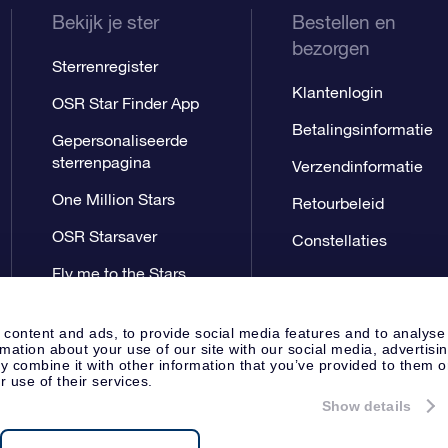
Bekijk je ster
Bestellen en
bezorgen
Sterrenregister
Klantenlogin
OSR Star Finder App
Betalingsinformatie
Gepersonaliseerde
sterrenpagina
Verzendinformatie
One Million Stars
Retourbeleid
OSR Starsaver
Constellaties
Fly me to the Stars
App
 content and ads, to provide social media features and to analyse
rmation about your use of our site with our social media, advertisi
 combine it with other information that you’ve provided to them o
r use of their services.
Show details
Perspagina
Privacyverklaring
Al
Apeldoorn, The Netherlands