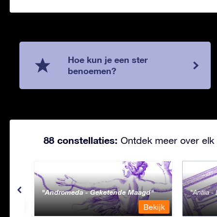
Hoe kun je een ster
benoemen?
88 constellaties:
Ontdek meer over elk 
Andromeda - Geketende Maagd
Antlia 
ekijk
Bekijk