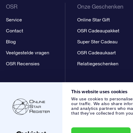
OSR
Onze Geschenken
Service
Online Star Gift
Contact
OSR Cadeaupakket
Blog
Super Ster Cadeau
Veelgestelde vragen
OSR Cadeaukaart
OSR Recensies
Relatiegeschenken
This website uses cookies
We use cookies to personalise
our traffic. We also share info
and analytics partners who may
that they’ve collected from you
Online Star Register BV
- Laan van de Maagd 83, 7324 BT 