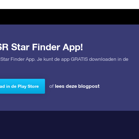
SR Star Finder App!
Star Finder App. Je kunt de app GRATIS downloaden in de
lees deze blogpost
of
d in de Play Store