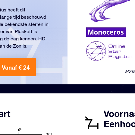
us heeft dit
 lange tijd beschouwd
de bekendste sterren in
er van Plaskett is
ag de dag kennen. HD
an de Zon is.
Vanaf € 24
Monoc
art
Voorna
Eenhoo