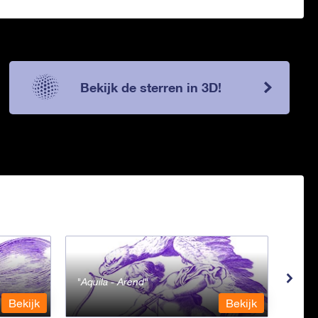
Bekijk de sterren in 3D!
Aquila - Arend
Aqua
Bekijk
Bekijk