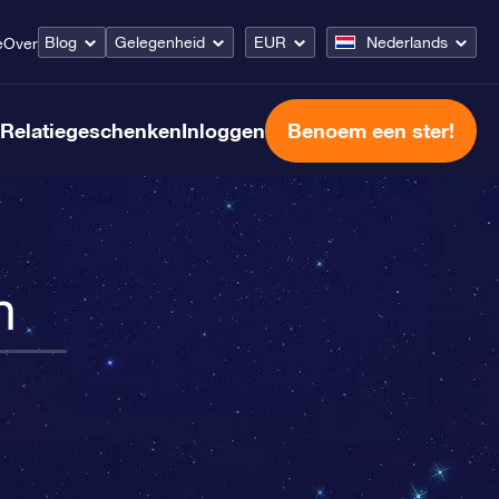
Blog
Gelegenheid
EUR
Nederlands
e
Over
Relatiegeschenken
Inloggen
Benoem een ster!
n