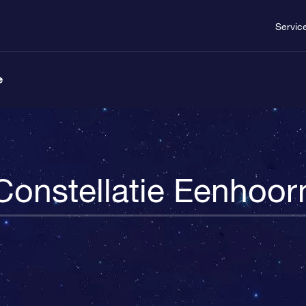
Servic
e
Constellatie Eenhoor