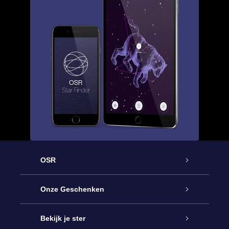
OSR
Service
Onze Geschenken
Contact
Online Star Gift
Bekijk je ster