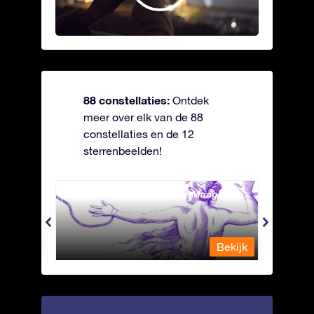
88 constellaties:
Ontdek
meer over elk van de 88
constellaties en de 12
sterrenbeelden!
Andromeda - Geketende Maagd
Antli
Bekijk
Bekijk