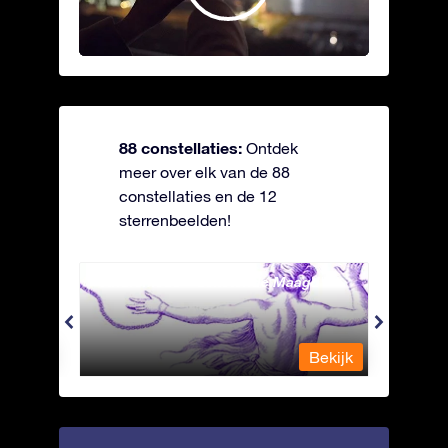
88 constellaties:
Ontdek
meer over elk van de 88
constellaties en de 12
sterrenbeelden!
Andromeda - Geketende Maagd
Antli
Bekijk
Bekijk