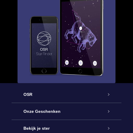
OSR
Service
Onze Geschenken
Contact
Online Star Gift
Bekijk je ster