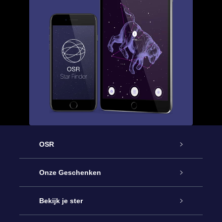
OSR
Service
Onze Geschenken
Contact
Online Star Gift
Bekijk je ster