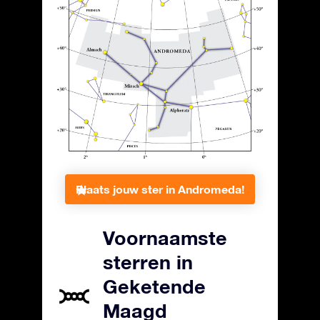
Plaats jouw ster in Andromeda!
Voornaamste
sterren in
Geketende
Maagd