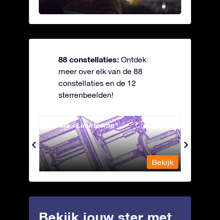
88 constellaties:
Ontdek
meer over elk van de 88
constellaties en de 12
sterrenbeelden!
Antlia - Luchtpomp
Apus 
Bekijk
Bekijk
Bekijk jouw ster met