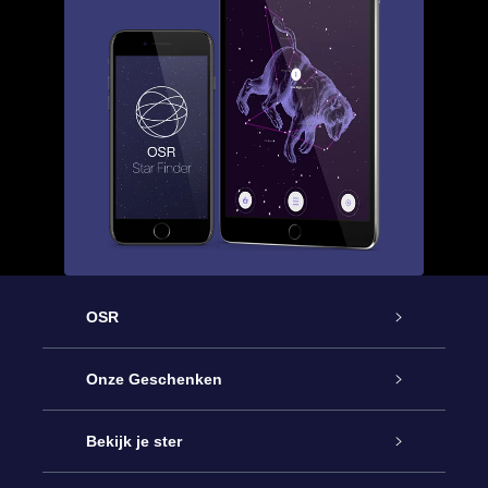
OSR
Service
Onze Geschenken
Contact
Online Star Gift
Bekijk je ster