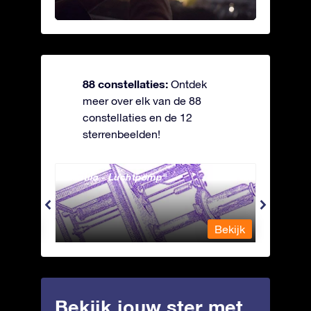
88 constellaties:
Ontdek
meer over elk van de 88
constellaties en de 12
sterrenbeelden!
Antlia - Luchtpomp
Apus 
Bekijk
Bekijk
Bekijk jouw ster met