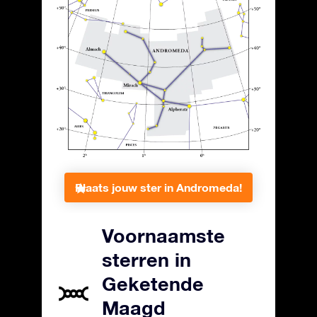
Plaats jouw ster in Andromeda!
Voornaamste
sterren in
Geketende
Maagd